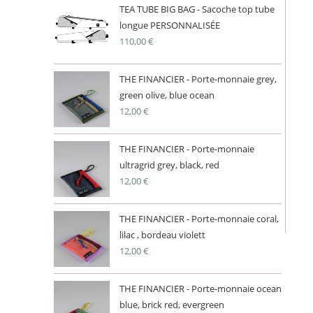
TEA TUBE BIG BAG - Sacoche top tube
longue PERSONNALISÉE
110,00
€
THE FINANCIER - Porte-monnaie grey,
green olive, blue ocean
12,00
€
THE FINANCIER - Porte-monnaie
ultragrid grey, black, red
12,00
€
THE FINANCIER - Porte-monnaie coral,
lilac , bordeau violett
12,00
€
THE FINANCIER - Porte-monnaie ocean
blue, brick red, evergreen