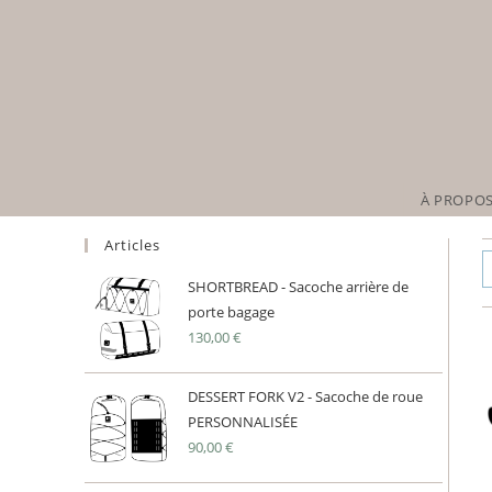
Skip
to
content
À PROPO
Articles
SHORTBREAD - Sacoche arrière de
porte bagage
130,00
€
DESSERT FORK V2 - Sacoche de roue
PERSONNALISÉE
90,00
€