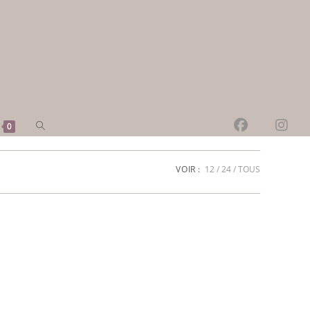
Toggle
0
website
search
VOIR :
12
24
TOUS