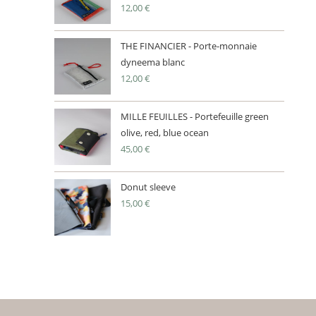
12,00
€
THE FINANCIER - Porte-monnaie
dyneema blanc
12,00
€
MILLE FEUILLES - Portefeuille green
olive, red, blue ocean
45,00
€
Donut sleeve
15,00
€