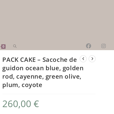
Toggle
0
website
PACK CAKE – Sacoche de
search
guidon ocean blue, golden
rod, cayenne, green olive,
plum, coyote
260,00
€