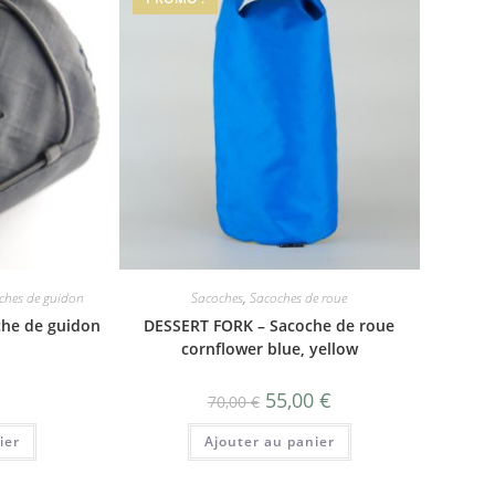
ches de guidon
Sacoches
,
Sacoches de roue
he de guidon
DESSERT FORK – Sacoche de roue
cornflower blue, yellow
Le
Le
55,00
€
70,00
€
prix
prix
initial
actuel
ier
Ajouter au panier
était :
est :
70,00 €.
55,00 €.