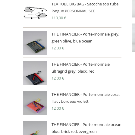
TEA TUBE BIG BAG - Sacoche top tube
longue PERSONNALISÉE
110,00
€
THE FINANCIER - Porte-monnaie grey,
green olive, blue ocean
12,00
€
THE FINANCIER - Porte-monnaie
ultragrid grey, black, red
12,00
€
THE FINANCIER - Porte-monnaie coral,
lilac , bordeau violett
12,00
€
THE FINANCIER - Porte-monnaie ocean
blue, brick red, evergreen