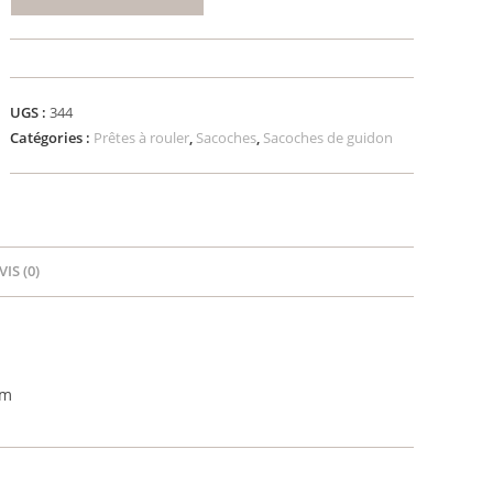
de
PACK
CAKE
-
UGS :
344
Sacoche
Catégories :
Prêtes à rouler
,
Sacoches
,
Sacoches de guidon
de
guidon
ocean
blue,
golden
VIS (0)
rod,
cayenne,
green
olive,
plum,
cm
coyote