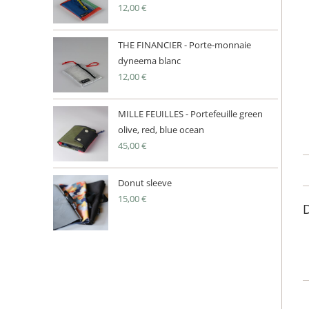
12,00
€
THE FINANCIER - Porte-monnaie
dyneema blanc
12,00
€
MILLE FEUILLES - Portefeuille green
olive, red, blue ocean
45,00
€
Donut sleeve
15,00
€
D