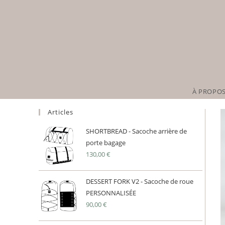
Skip
to
content
À PROPO
Articles
SHORTBREAD - Sacoche arrière de
porte bagage
130,00
€
DESSERT FORK V2 - Sacoche de roue
PERSONNALISÉE
90,00
€