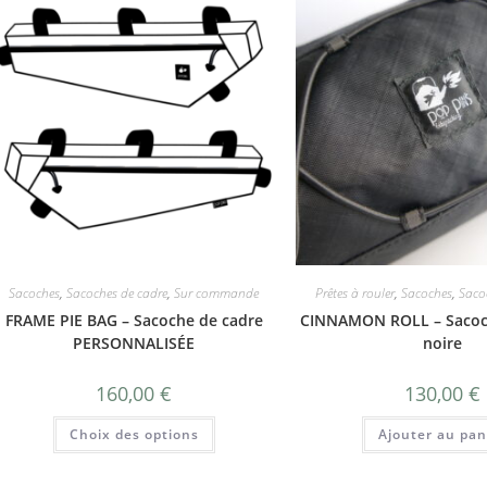
Sacoches
,
Sacoches de cadre
,
Sur commande
Prêtes à rouler
,
Sacoches
,
Saco
FRAME PIE BAG – Sacoche de cadre
CINNAMON ROLL – Sacoc
PERSONNALISÉE
noire
160,00
€
130,00
€
Choix des options
Ajouter au pan